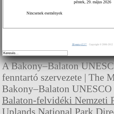
péntek, 29. május 2026
Nincsenek események
JEvents v2.2.7
Copyright © 2006-2012
A Bakony–Balaton UNESCO 
fenntartó szervezete | The
Bakony–Balaton UNESCO G
Balaton-felvidéki Nemzeti 
Uplands National Park Dire