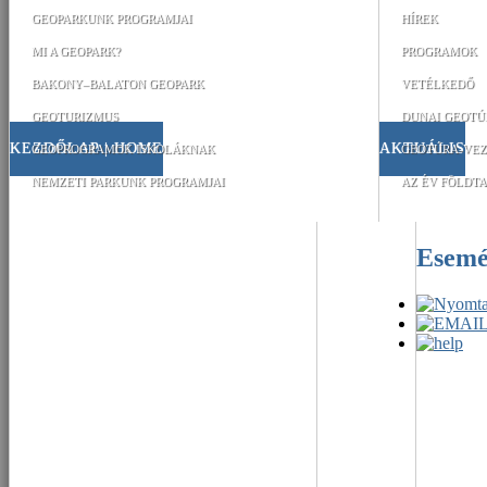
GEOPARKUNK PROGRAMJAI
HÍREK
MI A GEOPARK?
PROGRAMOK
BAKONY–BALATON GEOPARK
VETÉLKEDŐ
GEOTURIZMUS
DUNAI GEOTÚ
KEZDŐLAP | HOME
AKTUÁLIS
GEOPROGRAMOK ISKOLÁKNAK
GEOTÚRA-VEZ
NEMZETI PARKUNK PROGRAMJAI
AZ ÉV FÖLDTA
Esem