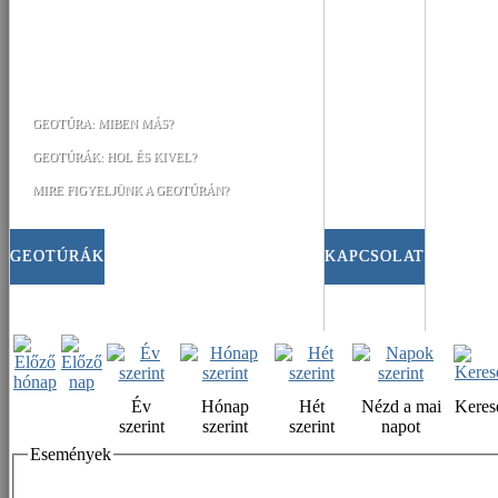
GEOTÚRA: MIBEN MÁS?
GEOTÚRÁK: HOL ÉS KIVEL?
MIRE FIGYELJÜNK A GEOTÚRÁN?
GEOTÚRÁK
KAPCSOLAT
Év
Hónap
Hét
Nézd a mai
Keres
szerint
szerint
szerint
napot
Események