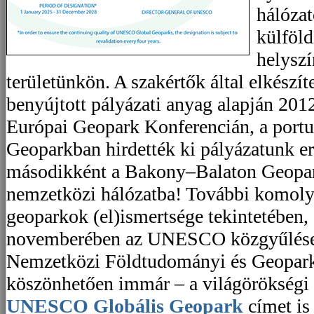
hálózat
külföld
helyszí
területünkön. A szakértők által elkészíte
benyújtott pályázati anyag alapján 201
Európai Geopark Konferencián, a portu
Geoparkban hirdették ki pályázatunk 
másodikként a Bakony–Balaton Geopark 
nemzetközi hálózatba! További komoly 
geoparkok (el)ismertsége tekintetében
novemberében az UNESCO közgyűlése 
Nemzetközi Földtudományi és Geopark
köszönhetően immár – a világörökségi 
UNESCO Globális Geopark
címet is 