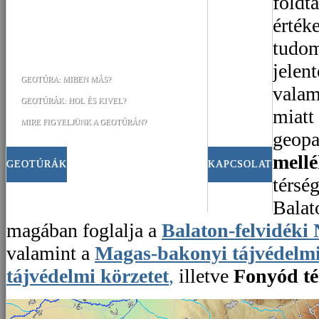
földta
érték
tudom
jelent
GEOTÚRA: MIBEN MÁS?
valam
GEOTÚRÁK: HOL ÉS KIVEL?
miatt
MIRE FIGYELJÜNK A GEOTÚRÁN?
geopa
mell
GEOTÚRÁK
KAPCSOLAT
térsé
Balat
magában foglalja a
Balaton-felvidéki
valamint a
Magas-bakonyi tájvédelmi 
tájvédelmi körzetet
,
illetve
Fonyód té