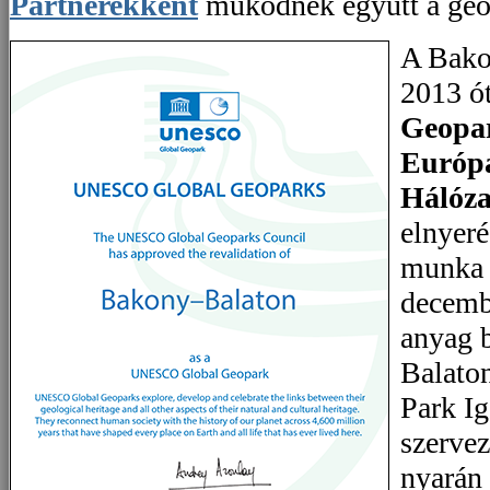
Partnerekként
működnek együtt a geop
A Bako
2013 ót
Geopa
Európ
Hálóz
elnyeré
munka 
decemb
anyag b
Balato
Park I
szervez
nyarán