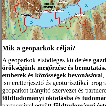
Mik a geoparkok céljai?
A geoparkok elsődleges küldetése
gazd
örökségünk megőrzése és bemutatása
emberek és közösségek bevonásáva
l
ismeretterjesztő és geoturisztikai prog
o-
is-
geoparkot irányító szervezet és partne
rk-
földtudományi oktatásba
és
tudomán
lt-
lese-
partnereivel együtt
földtudományi ért