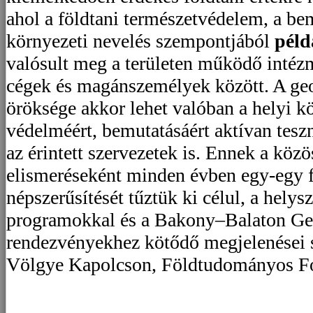
ahol a földtani természetvédelem, a be
környezeti nevelés szempontjából
péld
valósult meg a területen működő intéz
cégek és magánszemélyek között. A geo
öröksége akkor lehet valóban a helyi k
védelméért, bemutatásáért aktívan teszn
az érintett szervezetek is. Ennek a közö
elismeréseként minden évben egy-egy f
népszerűsítését tűztük ki célul, a helys
programokkal és a Bakony–Balaton G
rendezvényekhez kötődő megjelenései 
Völgye Kapolcson, Földtudományos Fo