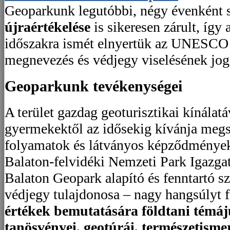
Geoparkunk legutóbbi, négy évenként s
újraértékelése
is sikeresen zárult, így
időszakra ismét elnyertük az UNESCO
megnevezés és védjegy viselésének jog
Geoparkunk tevékenységei
A terület gazdag geoturisztikai kínálat
gyermekektől az idősekig kívánja megsz
folyamatok és látványos képződmények 
Balaton-felvidéki Nemzeti Park Igazga
Balaton Geopark alapító és fenntartó s
védjegy tulajdonosa – nagy hangsúlyt f
értékek bemutatására földtani témájú
tanösvényei, geotúrái,
természetismere