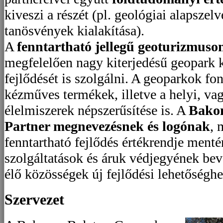
kiveszi a részét (pl. geológiai alapszel
tanösvények kialakítása).
A
fenntartható jellegű geoturizmuso
megfelelően nagy kiterjedésű geopark 
fejlődését is szolgálni. A geoparkok fon
kézműves termékek, illetve a helyi, va
élelmiszerek népszerűsítése is. A
Bako
Partner megnevezésnek és logónak
, 
fenntartható fejlődés értékrendje ment
szolgáltatások és áruk védjegyének beve
élő közösségek új fejlődési lehetőséghe
Szervezet