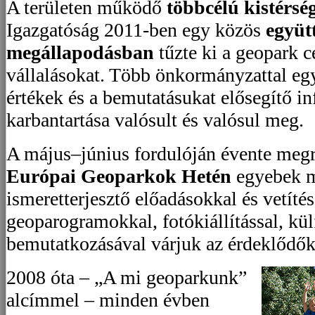
A területen működő
többcélú kistérsé
Igazgatóság 2011-ben egy közös
együt
megállapodásban
tűzte ki a geopark c
vállalásokat. Több önkormányzattal eg
értékek és a bemutatásukat elősegítő inf
karbantartása valósult és valósul meg.
A május–június fordulóján évente megr
Európai Geoparkok Hetén
egyebek me
ismeretterjesztő előadásokkal és vetítés
geoparogramokkal, fotókiállítással, kü
bemutatkozásával várjuk az érdeklődők
2008 óta – „A mi geoparkunk”
alcímmel – minden évben