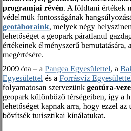
programjai révén
. A földtani értékek 
védelmük fontosságának hangsúlyozásá
geotáboraink
, melyek négy helyszínen
lehetőséget a geopark páratlanul gazd
értékeinek élményszerű bemutatására, a
megértésére.
2009 óta – a
Pangea Egyesülettel
, a
Bak
Egyesülettel
és a
Forrásvíz Egyesülette
folyamatosan szervezünk
geotúra-vez
geopark különböző térségeiben, így a 
lehetőséget kapnak arra, hogy ezzel az 
bővítsék turisztikai kínálatukat.