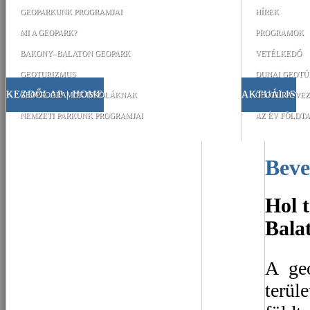
GEOPARKUNK PROGRAMJAI
HÍREK
MI A GEOPARK?
PROGRAMOK
BAKONY–BALATON GEOPARK
VETÉLKEDŐ
GEOTURIZMUS
DUNAI GEOTÚ
KEZDŐLAP | HOME
AKTUÁLIS
GEOPROGRAMOK ISKOLÁKNAK
GEOTÚRA-VEZ
NEMZETI PARKUNK PROGRAMJAI
AZ ÉV FÖLDTA
Bev
Hol 
Bala
A ge
terül