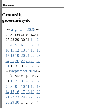
Geotúrák,
geoesemények
«
<
augusztus
2026
>
»
h
k
sze
cs
p
szo
v
27
28
29
30
31
1
2
3
4
5
6
7
8
9
10
11
12
13
14
15
16
17
18
19
20
21
22
23
24
25
26
27
28
29
30
31
1
2
3
4
5
6
«
<
szeptember
2026
>
»
h
k
sze
cs
p
szo
v
31
1
2
3
4
5
6
7
8
9
10
11
12
13
14
15
16
17
18
19
20
21
22
23
24
25
26
27
28
29
30
1
2
3
4