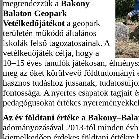
megrendezzük a
Bakony–
Balaton Geopark
Vetélkedőjátékot
a geopark
területén működő általános
iskolák felső tagozatosainak. A
vetélkedőjáték célja, hogy a
10–15 éves tanulók játékosan, élmény
meg az őket körülvevő földtudományi é
hasznos tudáshoz jussanak, tudatosul
fontossága. A nyertes csapatok tagjait é
pedagógusokat értékes nyereményekkel
Az év földtani értéke a Bakony–Ba
adományozásával 2013-tól minden évb
kiemelkedően érdekes földtani értékre h