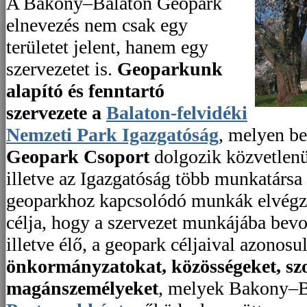
A Bakony–Balaton Geopark
elnevezés nem csak egy
területet jelent, hanem egy
szervezetet is.
Geoparkunk
alapító és fenntartó
szervezete a
Balaton-felvidéki
Nemzeti Park Igazgatóság
, melyen be
Geopark Csoport
dolgozik közvetlenü
illetve az Igazgatóság több munkatársa i
geoparkhoz kapcsolódó munkák elvégz
célja, hogy a szervezet munkájába bev
illetve élő, a geopark céljaival azonos
önkormányzatokat, közösségeket, szo
magánszemélyeket
, melyek Bakony–