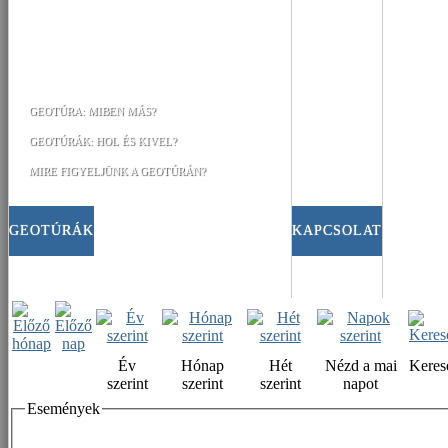
GEOTÚRA: MIBEN MÁS?
GEOTÚRÁK: HOL ÉS KIVEL?
MIRE FIGYELJÜNK A GEOTÚRÁN?
GEOTÚRÁK
KAPCSOLAT
Év
Hónap
Hét
Nézd a mai
Keres
szerint
szerint
szerint
napot
Események