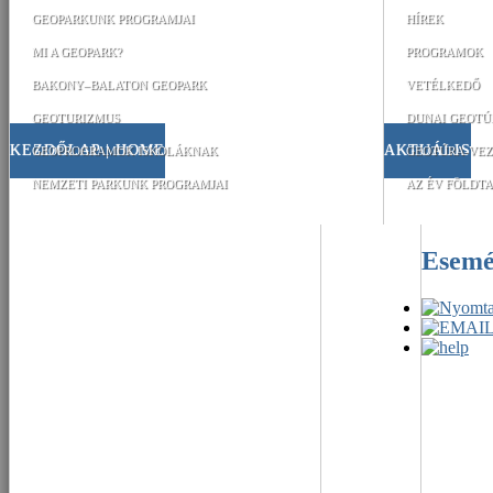
GEOPARKUNK PROGRAMJAI
HÍREK
MI A GEOPARK?
PROGRAMOK
BAKONY–BALATON GEOPARK
VETÉLKEDŐ
GEOTURIZMUS
DUNAI GEOTÚ
KEZDŐLAP | HOME
AKTUÁLIS
GEOPROGRAMOK ISKOLÁKNAK
GEOTÚRA-VEZ
NEMZETI PARKUNK PROGRAMJAI
AZ ÉV FÖLDTA
Esem