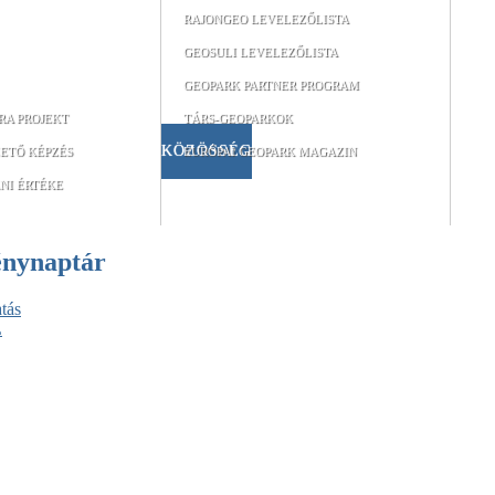
RAJONGEO LEVELEZŐLISTA
GEOSULI LEVELEZŐLISTA
GEOPARK PARTNER PROGRAM
RA PROJEKT
TÁRS-GEOPARKOK
KÖZÖSSÉG
ETŐ KÉPZÉS
EURÓPAI GEOPARK MAGAZIN
NI ÉRTÉKE
énynaptár