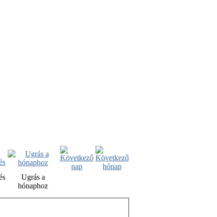
és
Ugrás a
hónaphoz