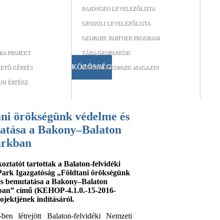
RAJONGEO LEVELEZŐLISTA
GEOSULI LEVELEZŐLISTA
GEOPARK PARTNER PROGRAM
RA PROJEKT
TÁRS-GEOPARKOK
KÖZÖSSÉG
ETŐ KÉPZÉS
EURÓPAI GEOPARK MAGAZIN
NI ÉRTÉKE
atása a Bakony–Balaton
rkban
koztatót tartottak a Balaton-felvidéki
Park Igazgatóság „Földtani örökségünk
és bemutatása a Bakony–Balaton
an” című (KEHOP-4.1.0.-15-2016-
ojektjének indításáról.
en létrejött Balaton-felvidéki Nemzeti