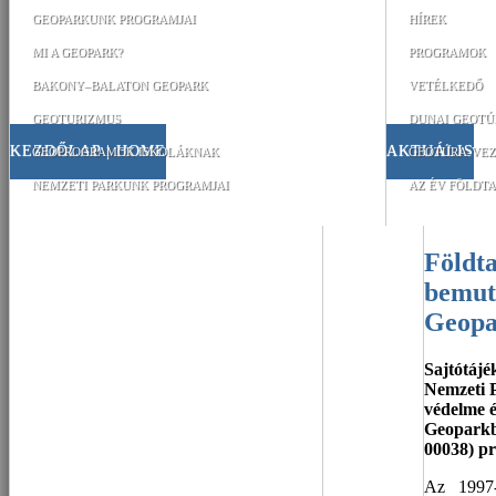
GEOPARKUNK PROGRAMJAI
HÍREK
MI A GEOPARK?
PROGRAMOK
BAKONY–BALATON GEOPARK
VETÉLKEDŐ
GEOTURIZMUS
DUNAI GEOTÚ
KEZDŐLAP | HOME
AKTUÁLIS
GEOPROGRAMOK ISKOLÁKNAK
GEOTÚRA-VEZ
NEMZETI PARKUNK PROGRAMJAI
AZ ÉV FÖLDTA
Földtani örökségünk védelme és
bemut
Geopa
Sajtótájé
Nemzeti 
védelme 
Geoparkb
00038) pr
Az 1997-b