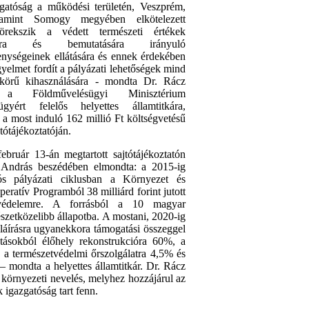
gatóság a működési területén, Veszprém,
amint Somogy megyében elkötelezett
rekszik a védett természeti értékek
sára és bemutatására irányuló
enységeinek ellátására és ennek érdekében
gyelmet fordít a pályázati lehetőségek mind
 körű kihasználására - mondta Dr. Rácz
a Földművelésügyi Minisztérium
ügyért felelős helyettes államtitkára,
a most induló 162 millió Ft költségvetésű
jtótájékoztatóján.
ebruár 13-án megtartott sajtótájékoztatón
 András beszédében elmondta: a 2015-ig
iós pályázati ciklusban a Környezet és
eratív Programból 38 milliárd forint jutott
tvédelemre. A forrásból a 10 magyar
észetközelibb állapotba. A mostani, 2020-ig
aláírásra ugyanekkora támogatási összeggel
tásokból élőhely rekonstrukcióra 60%, a
, a természetvédelmi őrszolgálatra 4,5% és
– mondta a helyettes államtitkár. Dr. Rácz
 környezeti nevelés, melyhez hozzájárul az
 igazgatóság tart fenn.