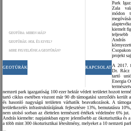
Park Igaz
Zala val
módon tö
megóvá
alaptevék
kiemelt fi
GEOTÚRA: MIBEN MÁS?
teljesebb
András 
GEOTÚRÁK: HOL ÉS KIVEL?
környezet
Csopakon 
MIRE FIGYELJÜNK A GEOTÚRÁN?
projekt sa
A 2017. f
GEOTÚRÁK
KAPCSOLAT
Dr. Rácz
tartó un
Energia Op
természe
nemzeti park igazgatóság 100 ezer hektár védett területet hozott term
tartó ciklus esetében viszont már 90 db támogatási szerződés került 
és hasonló nagyságú területen várhatók beavatkozások. A támoga
területkezelés infrastruktúrájának fejlesztésre 13%, bemutatásra 10%
nem utolsó sorban az élettelen természeti értékek védelmére 6% jut. 
András kiemelte: napjainkban egyre jelentősebb az ökoturisztika és a
a több mint 300 ökoturisztikai létesítmény, melyeket a 10 nemzeti park