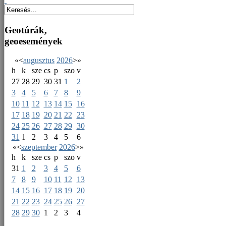
Geotúrák,
geoesemények
«
<
augusztus
2026
>
»
h
k
sze
cs
p
szo
v
27
28
29
30
31
1
2
3
4
5
6
7
8
9
10
11
12
13
14
15
16
17
18
19
20
21
22
23
24
25
26
27
28
29
30
31
1
2
3
4
5
6
«
<
szeptember
2026
>
»
h
k
sze
cs
p
szo
v
31
1
2
3
4
5
6
7
8
9
10
11
12
13
14
15
16
17
18
19
20
21
22
23
24
25
26
27
28
29
30
1
2
3
4