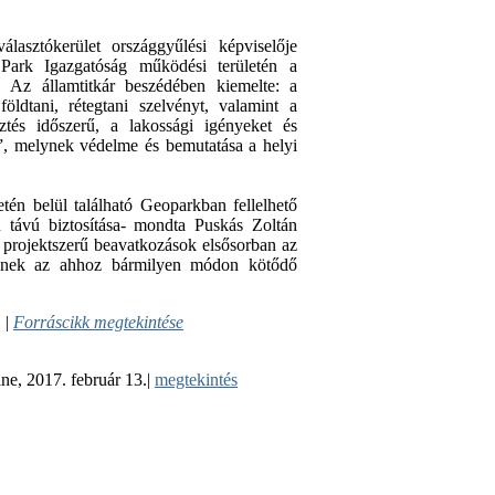
lasztókerület országgyűlési képviselője
i Park Igazgatóság működési területén a
. Az államtitkár beszédében kiemelte: a
öldtani, rétegtani szelvényt, valamint a
tés időszerű, a lakossági igényeket és
ág”, melynek védelme és bemutatása a helyi
etén belül található Geoparkban fellelhető
 távú biztosítása- mondta Puskás Zoltán
, projektszerű beavatkozások elsősorban az
 lesznek az ahhoz bármilyen módon kötődő
 |
Forráscikk megtekintése
ne, 2017. február 13.|
megtekintés