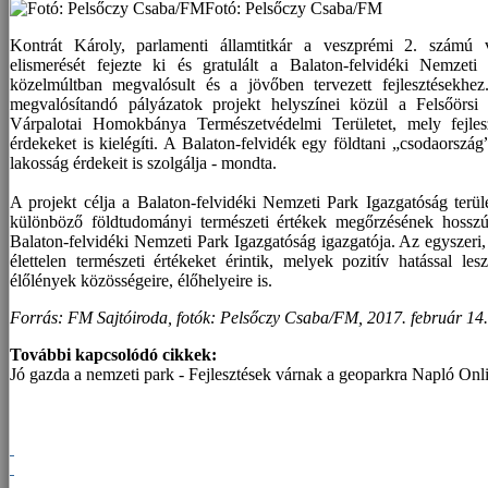
Fotó: Pelsőczy Csaba/FM
Kontrát Károly, parlamenti államtitkár a veszprémi 2. számú vá
elismerését fejezte ki és gratulált a Balaton-felvidéki Nemzet
közelmúltban megvalósult és a jövőben tervezett fejlesztésekhez
megvalósítandó pályázatok projekt helyszínei közül a Felsőörsi f
Várpalotai Homokbánya Természetvédelmi Területet, mely fejlesz
érdekeket is kielégíti. A Balaton-felvidék egy földtani „csodaorsz
lakosság érdekeit is szolgálja - mondta.
A projekt célja a Balaton-felvidéki Nemzeti Park Igazgatóság terül
különböző földtudományi természeti értékek megőrzésének hosszú
Balaton-felvidéki Nemzeti Park Igazgatóság igazgatója. Az egyszeri
élettelen természeti értékeket érintik, melyek pozitív hatással
élőlények közösségeire, élőhelyeire is.
Forrás: FM Sajtóiroda, fotók: Pelsőczy Csaba/FM, 2017. február 14.
További kapcsolódó cikkek:
Jó gazda a nemzeti park - Fejlesztések várnak a geoparkra Napló Onli