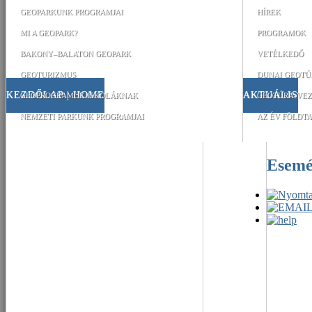
GEOPARKUNK PROGRAMJAI
HÍREK
MI A GEOPARK?
PROGRAMOK
BAKONY–BALATON GEOPARK
VETÉLKEDŐ
GEOTURIZMUS
DUNAI GEOTÚ
KEZDŐLAP | HOME
AKTUÁLIS
GEOPROGRAMOK ISKOLÁKNAK
GEOTÚRA-VEZ
NEMZETI PARKUNK PROGRAMJAI
AZ ÉV FÖLDTA
Esem