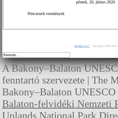
péntek, 26. június 2026
Nincsenek események
JEvents v2.2.7
Copyright © 2006-2012
A Bakony–Balaton UNESCO 
fenntartó szervezete | The
Bakony–Balaton UNESCO G
Balaton-felvidéki Nemzeti 
Uplands National Park Dire