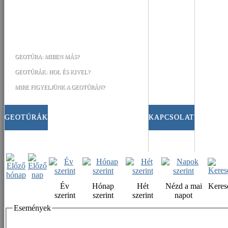
GEOTÚRA: MIBEN MÁS?
GEOTÚRÁK: HOL ÉS KIVEL?
MIRE FIGYELJÜNK A GEOTÚRÁN?
GEOTÚRÁK
KAPCSOLAT
Év
Hónap
Hét
Nézd a mai
Keres
szerint
szerint
szerint
napot
Események