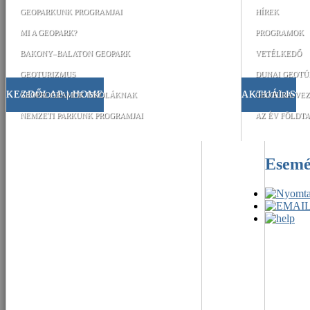
GEOPARKUNK PROGRAMJAI
HÍREK
MI A GEOPARK?
PROGRAMOK
BAKONY–BALATON GEOPARK
VETÉLKEDŐ
GEOTURIZMUS
DUNAI GEOTÚ
KEZDŐLAP | HOME
AKTUÁLIS
GEOPROGRAMOK ISKOLÁKNAK
GEOTÚRA-VEZ
NEMZETI PARKUNK PROGRAMJAI
AZ ÉV FÖLDTA
Esem