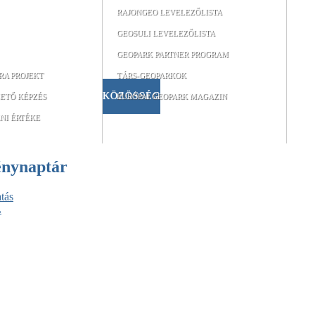
RAJONGEO LEVELEZŐLISTA
GEOSULI LEVELEZŐLISTA
GEOPARK PARTNER PROGRAM
RA PROJEKT
TÁRS-GEOPARKOK
KÖZÖSSÉG
ETŐ KÉPZÉS
EURÓPAI GEOPARK MAGAZIN
NI ÉRTÉKE
énynaptár