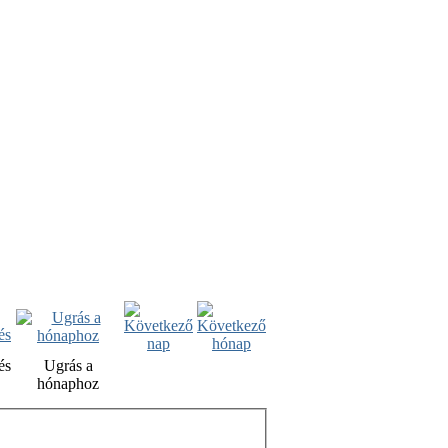
és
Ugrás a
hónaphoz