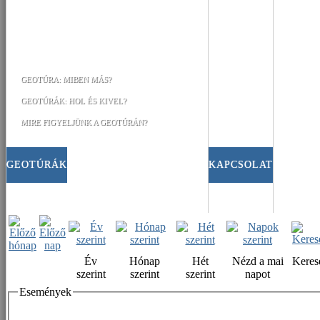
GEOTÚRA: MIBEN MÁS?
GEOTÚRÁK: HOL ÉS KIVEL?
MIRE FIGYELJÜNK A GEOTÚRÁN?
GEOTÚRÁK
KAPCSOLAT
Év
Hónap
Hét
Nézd a mai
Keres
szerint
szerint
szerint
napot
Események