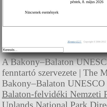
péntek, 8. május 2026
Nincsenek események
JEvents v2.2.7
Copyright © 2006-2012
A Bakony–Balaton UNESCO 
fenntartó szervezete | The
Bakony–Balaton UNESCO G
Balaton-felvidéki Nemzeti 
Uplands National Park Dire