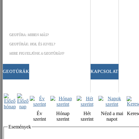
GEOTÚRA: MIBEN MÁS?
GEOTÚRÁK: HOL ÉS KIVEL?
MIRE FIGYELJÜNK A GEOTÚRÁN?
GEOTÚRÁK
KAPCSOLAT
Év
Hónap
Hét
Nézd a mai
Keres
szerint
szerint
szerint
napot
Események