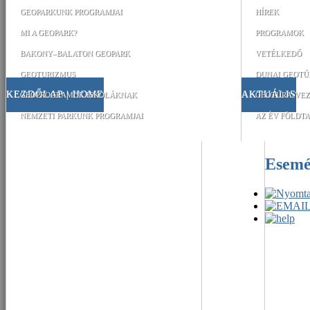
GEOPARKUNK PROGRAMJAI
HÍREK
MI A GEOPARK?
PROGRAMOK
BAKONY–BALATON GEOPARK
VETÉLKEDŐ
GEOTURIZMUS
DUNAI GEOTÚ
KEZDŐLAP | HOME
AKTUÁLIS
GEOPROGRAMOK ISKOLÁKNAK
GEOTÚRA-VEZ
NEMZETI PARKUNK PROGRAMJAI
AZ ÉV FÖLDTA
Esem