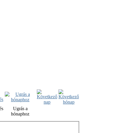
és
Ugrás a
hónaphoz