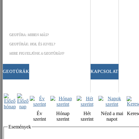
GEOTÚRA: MIBEN MÁS?
GEOTÚRÁK: HOL ÉS KIVEL?
MIRE FIGYELJÜNK A GEOTÚRÁN?
GEOTÚRÁK
KAPCSOLAT
Év
Hónap
Hét
Nézd a mai
Keres
szerint
szerint
szerint
napot
Események