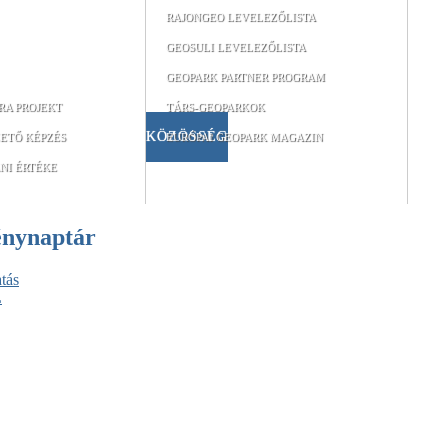
RAJONGEO LEVELEZŐLISTA
GEOSULI LEVELEZŐLISTA
GEOPARK PARTNER PROGRAM
RA PROJEKT
TÁRS-GEOPARKOK
KÖZÖSSÉG
ETŐ KÉPZÉS
EURÓPAI GEOPARK MAGAZIN
NI ÉRTÉKE
énynaptár