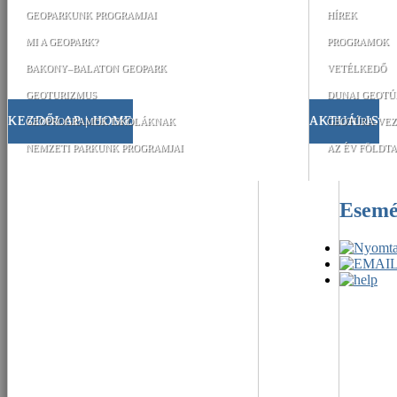
GEOPARKUNK PROGRAMJAI
HÍREK
MI A GEOPARK?
PROGRAMOK
BAKONY–BALATON GEOPARK
VETÉLKEDŐ
GEOTURIZMUS
DUNAI GEOTÚ
KEZDŐLAP | HOME
AKTUÁLIS
GEOPROGRAMOK ISKOLÁKNAK
GEOTÚRA-VEZ
NEMZETI PARKUNK PROGRAMJAI
AZ ÉV FÖLDTA
Esem