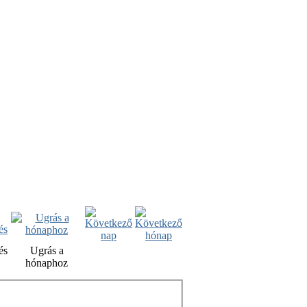
és
Ugrás a
hónaphoz