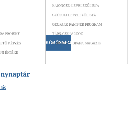
RAJONGEO LEVELEZŐLISTA
GEOSULI LEVELEZŐLISTA
GEOPARK PARTNER PROGRAM
RA PROJEKT
TÁRS-GEOPARKOK
KÖZÖSSÉG
ETŐ KÉPZÉS
EURÓPAI GEOPARK MAGAZIN
NI ÉRTÉKE
énynaptár