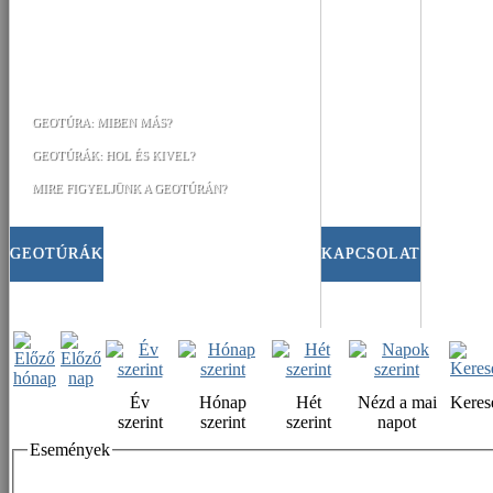
GEOTÚRA: MIBEN MÁS?
GEOTÚRÁK: HOL ÉS KIVEL?
MIRE FIGYELJÜNK A GEOTÚRÁN?
GEOTÚRÁK
KAPCSOLAT
Év
Hónap
Hét
Nézd a mai
Keres
szerint
szerint
szerint
napot
Események