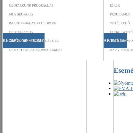
GEOPARKUNK PROGRAMJAI
HÍREK
MI A GEOPARK?
PROGRAMOK
BAKONY–BALATON GEOPARK
VETÉLKEDŐ
GEOTURIZMUS
DUNAI GEOTÚ
KEZDŐLAP | HOME
AKTUÁLIS
GEOPROGRAMOK ISKOLÁKNAK
GEOTÚRA-VEZ
NEMZETI PARKUNK PROGRAMJAI
AZ ÉV FÖLDTA
Esem