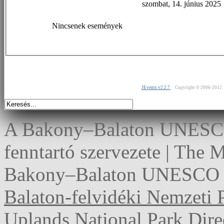
szombat, 14. június 2025
Nincsenek események
JEvents v2.2.7
Copyright © 2006-2012
A Bakony–Balaton UNESCO 
fenntartó szervezete | The
Bakony–Balaton UNESCO G
Balaton-felvidéki Nemzeti 
Uplands National Park Dire