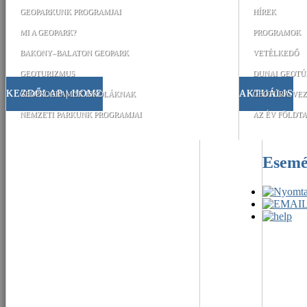
GEOPARKUNK PROGRAMJAI
HÍREK
MI A GEOPARK?
PROGRAMOK
BAKONY–BALATON GEOPARK
VETÉLKEDŐ
GEOTURIZMUS
DUNAI GEOTÚ
KEZDŐLAP | HOME
AKTUÁLIS
GEOPROGRAMOK ISKOLÁKNAK
GEOTÚRA-VEZ
NEMZETI PARKUNK PROGRAMJAI
AZ ÉV FÖLDTA
Esem