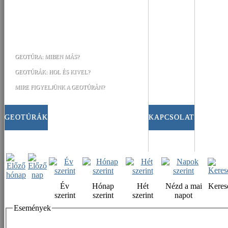
GEOTÚRA: MIBEN MÁS?
GEOTÚRÁK: HOL ÉS KIVEL?
MIRE FIGYELJÜNK A GEOTÚRÁN?
GEOTÚRÁK
KAPCSOLAT
Év
Hónap
Hét
Nézd a mai
Keres
szerint
szerint
szerint
napot
Események