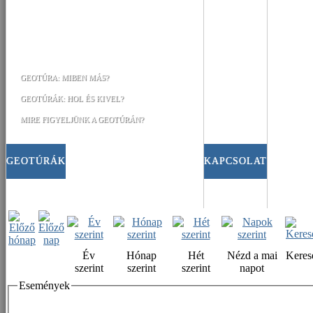
GEOTÚRA: MIBEN MÁS?
GEOTÚRÁK: HOL ÉS KIVEL?
MIRE FIGYELJÜNK A GEOTÚRÁN?
GEOTÚRÁK
KAPCSOLAT
Év
Hónap
Hét
Nézd a mai
Keres
szerint
szerint
szerint
napot
Események