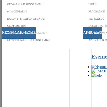
GEOPARKUNK PROGRAMJAI
HÍREK
MI A GEOPARK?
PROGRAMOK
BAKONY–BALATON GEOPARK
VETÉLKEDŐ
GEOTURIZMUS
DUNAI GEOTÚ
KEZDŐLAP | HOME
AKTUÁLIS
GEOPROGRAMOK ISKOLÁKNAK
GEOTÚRA-VEZ
NEMZETI PARKUNK PROGRAMJAI
AZ ÉV FÖLDTA
Esem