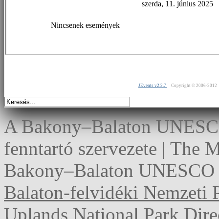
szerda, 11. június 2025
Nincsenek események
JEvents v2.2.7
Copyright © 2006-2012
A Bakony–Balaton UNESCO 
fenntartó szervezete | The
Bakony–Balaton UNESCO G
Balaton-felvidéki Nemzeti 
Uplands National Park Dire