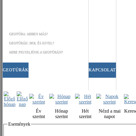
GEOTÚRA: MIBEN MÁS?
GEOTÚRÁK: HOL ÉS KIVEL?
MIRE FIGYELJÜNK A GEOTÚRÁN?
GEOTÚRÁK
KAPCSOLAT
Év
Hónap
Hét
Nézd a mai
Keres
szerint
szerint
szerint
napot
Események