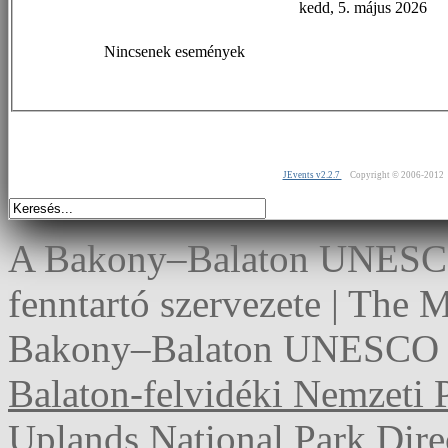
kedd, 5. május 2026
Nincsenek események
JEvents v2.2.7
Copyright © 2006-2012
A Bakony–Balaton UNESCO 
fenntartó szervezete | The
Bakony–Balaton UNESCO G
Balaton-felvidéki Nemzeti 
Uplands National Park Dire