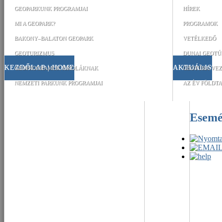
GEOPARKUNK PROGRAMJAI
HÍREK
MI A GEOPARK?
PROGRAMOK
BAKONY–BALATON GEOPARK
VETÉLKEDŐ
GEOTURIZMUS
DUNAI GEOTÚ
KEZDŐLAP | HOME
AKTUÁLIS
GEOPROGRAMOK ISKOLÁKNAK
GEOTÚRA-VEZ
NEMZETI PARKUNK PROGRAMJAI
AZ ÉV FÖLDTA
Esem